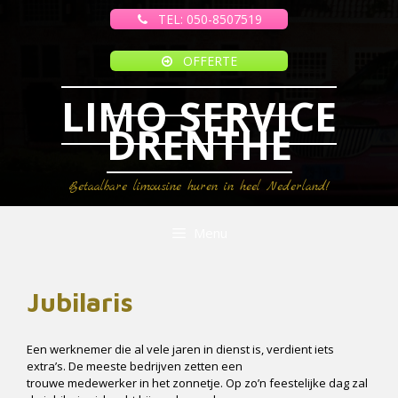
Ga
TEL: 050-8507519
naar
de
inhoud
OFFERTE
LIMO SERVICE
DRENTHE
Betaalbare limousine huren in heel Nederland!
Menu
Jubilaris
Een werknemer die al vele jaren in dienst is, verdient iets
extra’s. De meeste bedrijven zetten een
trouwe medewerker in het zonnetje. Op zo’n feestelijke dag zal