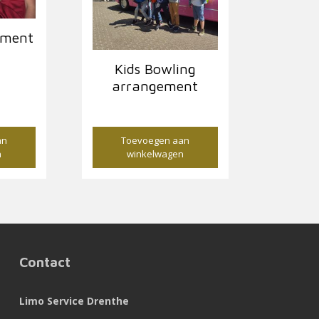
ement
Kids Bowling
arrangement
€
23,50
an
Toevoegen aan
n
winkelwagen
Contact
Limo Service Drenthe