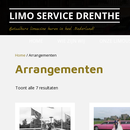
Ga
naar
LIMO SERVICE DRENTHE
de
inhoud
Betaalbare limousine huren in heel Nederland!
HOME
WIE ZIJN WIJ
ONZE LIMOU
Home
/ Arrangementen
Arrangementen
Toont alle 7 resultaten