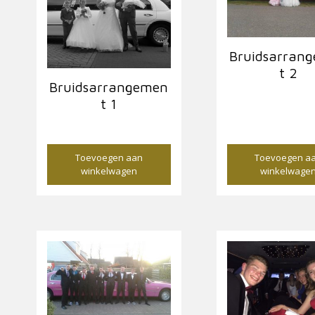
Bruidsarran
t 2
Bruidsarrangemen
€
450,00
t 1
€
250,00
Toevoegen aan
Toevoegen a
winkelwagen
winkelwage