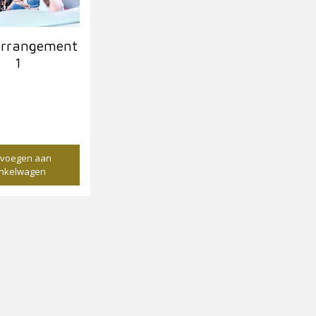
arrangement
1
€
120,00
voegen aan
nkelwagen