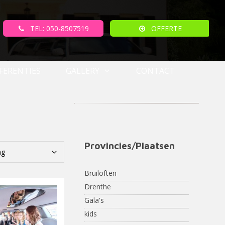
TEL: 050-8507519
OFFERTE
FERENTIES
GALLERY
CONTACT
Provincies/Plaatsen
Bruiloften
Drenthe
Gala's
kids