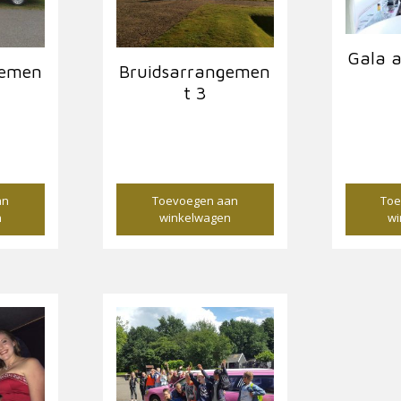
Gala 
gemen
Bruidsarrangemen
t 3
€
650,00
an
Toevoegen aan
Toe
n
winkelwagen
wi