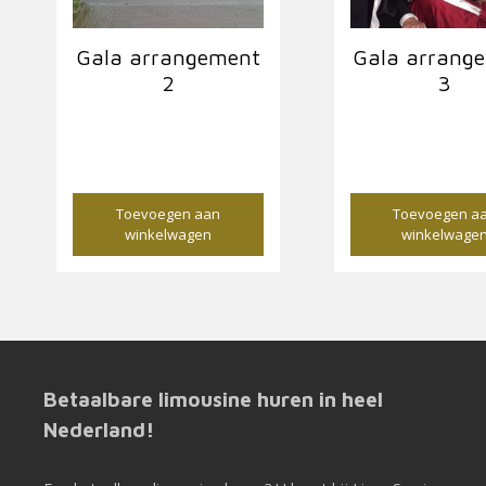
Gala arrangement
Gala arrang
2
3
€
160,00
€
560,00
Toevoegen aan
Toevoegen a
winkelwagen
winkelwage
Betaalbare limousine huren in heel
Nederland!